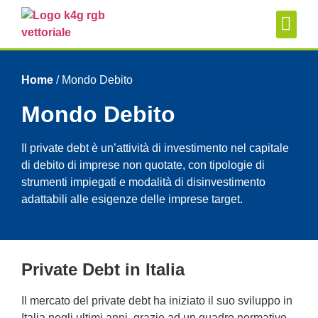
Test di a
Home
/
Mondo Debito
Mondo Debito
Il private debt è un’attività di investimento nel capitale
di debito di imprese non quotate, con tipologie di
strumenti impiegati e modalità di disinvestimento
adattabili alle esigenze delle imprese target.
Private Debt in Italia
Il mercato del private debt ha iniziato il suo sviluppo in
Italia negli ultimi anni, grazie ad un quadro normativo